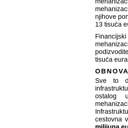
mehanizac
mehanizac
njihove po
13 tisuća e
Financijs
mehanizaci
podizvodit
tisuća eura
OBNOVA 
Sve to di
infrastru
ostalog 
mehaniza
Infrastrukt
cestovna v
milijuna eu