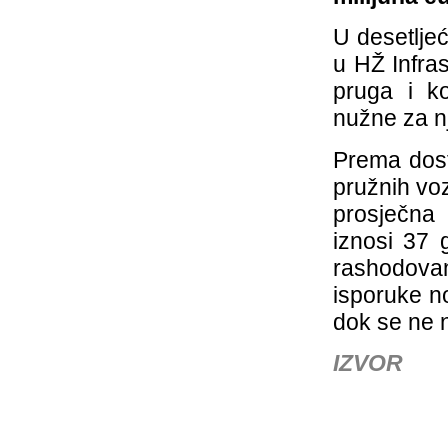
U desetljeć
u HŽ Infras
pruga i k
nužne za n
Prema dos
pružnih voz
prosječna
iznosi 37 g
rashodova
isporuke no
dok se ne n
IZVOR