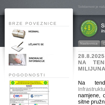
Solidarnost je na
BRZE POVEZNICE
Naslovnica
O
28.8.20
NA TEN
MILIJUN
POGODNOSTI
Na ten
Infrastrukt
namjene, 
sitne pruž