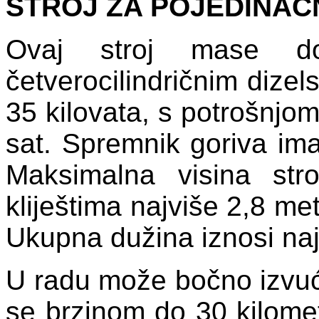
STROJ ZA POJEDINAČ
Ovaj stroj mase d
četverocilindričnim diz
35 kilovata, s potrošnjom
sat. Spremnik goriva ima
Maksimalna visina str
kliještima najviše 2,8 met
Ukupna dužina iznosi naj
U radu može bočno izvući 
se brzinom do 30 kilomet