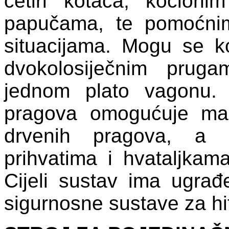
četiri kotača, kočion
papučama, te pomoćni
situacijama. Mogu se kor
dvokolosiječnim pruga
jednom plato vagonu.
pragova omogućuje mani
drvenih pragova, a k
prihvatima i hvataljkama
Cijeli sustav ima ugrađ
sigurnosne sustave za hi