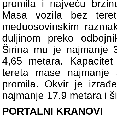
promila i najveću brzi
Masa vozila bez tere
međuosovinskim razma
duljinom preko odbojn
Širina mu je najmanje 3
4,65 metara. Kapacite
tereta mase najmanje
promila. Okvir je izrađe
najmanje 17,9 metara i š
PORTALNI KRANOVI