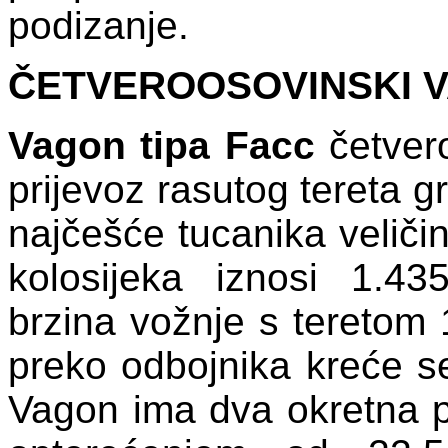
podizanje.
ČETVEROOSOVINSKI V
Vagon tipa Facc
četvero
prijevoz rasutog tereta g
najčešće tucanika veličin
kolosijeka iznosi 1.4
brzina vožnje s teretom 
preko odbojnika kreće s
Vagon ima dva okretna p