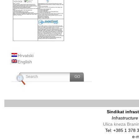
Hrvatski
English
Sindikat infras
Infrastructur
Ulica kneza Brani
Tel: +385 1 378
e-m