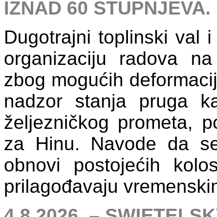
IZNAD 60 STUPNJEVA
Dugotrajni toplinski val 
organizaciju radova na ž
zbog mogućih deformacija
nadzor stanja pruga k
željezničkog prometa, po
za Hinu. Navode da se 
obnovi postojećih kolos
prilagođavaju vremenskim
4.8.2026. – SWIETELS