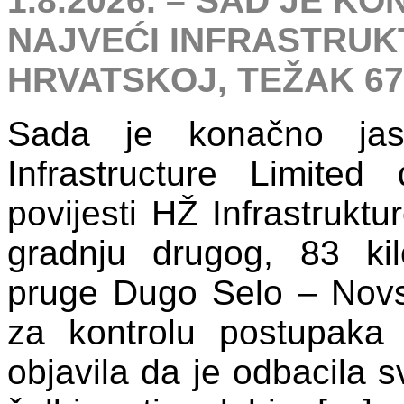
1.8.2026. – SAD JE KO
NAJVEĆI INFRASTRUK
HRVATSKOJ, TEŽAK 67
Sada je konačno jasn
Infrastructure Limited
povijesti HŽ Infrastruktu
gradnju drugog, 83 ki
pruge Dugo Selo – Novs
za kontrolu postupaka
objavila da je odbacila s