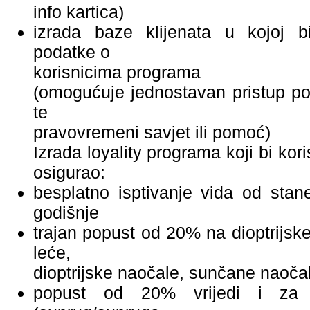
info kartica)
izrada baze klijenata u kojoj 
podatke o
korisnicima programa
(omogućuje jednostavan pristup p
te
pravovremeni savjet ili pomoć)
Izrada loyality programa koji bi ko
osigurao:
besplatno isptivanje vida od stan
godišnje
trajan popust od 20% na dioptrijsk
leće,
dioptrijske naočale, sunčane naoča
popust od 20% vrijedi i za č