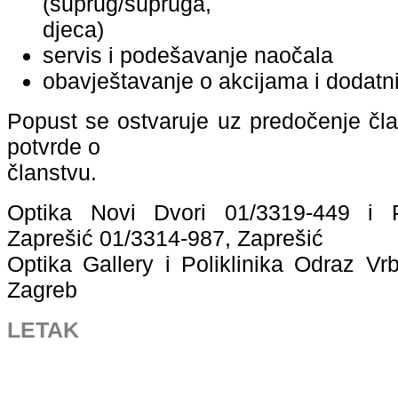
(suprug/supruga,
djeca)
servis i podešavanje naočala
obavještavanje o akcijama i dodat
Popust se ostvaruje uz predočenje član
potvrde o
članstvu.
Optika Novi Dvori 01/3319-449 i P
Zaprešić 01/3314-987, Zaprešić
Optika Gallery i Poliklinika Odraz Vr
Zagreb
LETAK